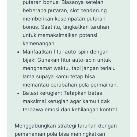
putaran bonus: Biasanya setelah
beberapa putaran, slot cenderung
memberikan kesempatan putaran
bonus. Saat itu, tingkatkan taruhan
untuk memaksimalkan potensi
kemenangan.
Manfaatkan fitur auto-spin dengan
bijak: Gunakan fitur auto-spin untuk
menghemat waktu, tapi jangan terlalu
lama supaya kamu tetap bisa
memantau perubahan pola permainan.
Batasi kerugian: Tetapkan batas
maksimal kerugian agar kamu tidak
terbawa emosi dan kehilangan kontrol.
Menggabungkan strategi taruhan dengan
pemahaman pola bisa meningkatkan