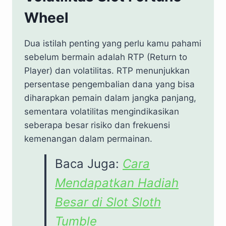
Wheel
Dua istilah penting yang perlu kamu pahami
sebelum bermain adalah RTP (Return to
Player) dan volatilitas. RTP menunjukkan
persentase pengembalian dana yang bisa
diharapkan pemain dalam jangka panjang,
sementara volatilitas mengindikasikan
seberapa besar risiko dan frekuensi
kemenangan dalam permainan.
Baca Juga:
Cara
Mendapatkan Hadiah
Besar di Slot Sloth
Tumble