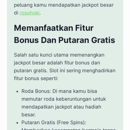
peluang kamu mendapatkan jackpot besar
di
rosohoki
.
Memanfaatkan Fitur
Bonus Dan Putaran Gratis
Salah satu kunci utama memenangkan
jackpot besar adalah fitur bonus dan
putaran gratis. Slot ini sering menghadirkan
fitur bonus seperti:
Roda Bonus: Di mana kamu bisa
memutar roda keberuntungan untuk
mendapatkan jackpot atau hadiah
besar.
Putaran Gratis (Free Spins):