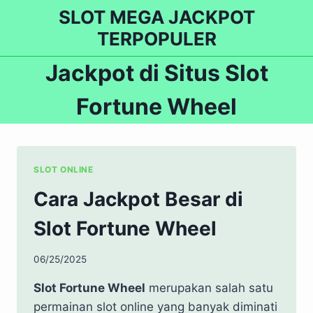
Skip
SLOT MEGA JACKPOT
to
TERPOPULER
content
Jackpot di Situs Slot
Fortune Wheel
SLOT ONLINE
Cara Jackpot Besar di
Slot Fortune Wheel
06/25/2025
Slot Fortune Wheel
merupakan salah satu
permainan slot online yang banyak diminati