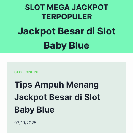
Skip
SLOT MEGA JACKPOT
to
TERPOPULER
content
Jackpot Besar di Slot
Baby Blue
SLOT ONLINE
Tips Ampuh Menang
Jackpot Besar di Slot
Baby Blue
02/19/2025