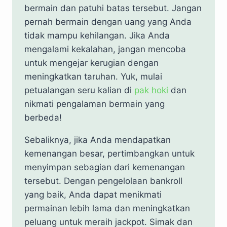
bermain dan patuhi batas tersebut. Jangan
pernah bermain dengan uang yang Anda
tidak mampu kehilangan. Jika Anda
mengalami kekalahan, jangan mencoba
untuk mengejar kerugian dengan
meningkatkan taruhan. Yuk, mulai
petualangan seru kalian di
pak hoki
dan
nikmati pengalaman bermain yang
berbeda!
Sebaliknya, jika Anda mendapatkan
kemenangan besar, pertimbangkan untuk
menyimpan sebagian dari kemenangan
tersebut. Dengan pengelolaan bankroll
yang baik, Anda dapat menikmati
permainan lebih lama dan meningkatkan
peluang untuk meraih jackpot. Simak dan