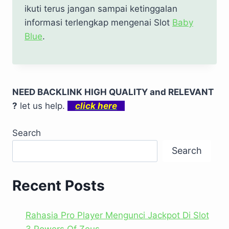
ikuti terus jangan sampai ketinggalan
informasi terlengkap mengenai Slot
Baby
Blue
.
NEED BACKLINK HIGH QUALITY and RELEVANT
?
let us help.
click here
Search
Search
Recent Posts
Rahasia Pro Player Mengunci Jackpot Di Slot