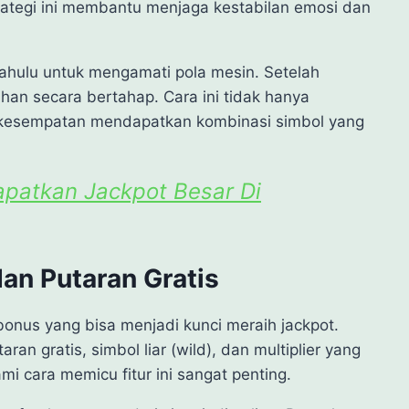
rategi ini membantu menjaga kestabilan emosi dan
 dahulu untuk mengamati pola mesin. Setelah
an secara bertahap. Cara ini tidak hanya
n kesempatan mendapatkan kombinasi simbol yang
apatkan Jackpot Besar Di
an Putaran Gratis
bonus yang bisa menjadi kunci meraih jackpot.
aran gratis, simbol liar (wild), dan multiplier yang
cara memicu fitur ini sangat penting.