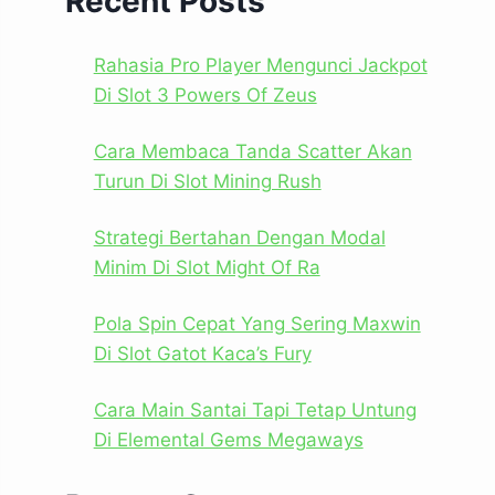
Recent Posts
Rahasia Pro Player Mengunci Jackpot
Di Slot 3 Powers Of Zeus
Cara Membaca Tanda Scatter Akan
Turun Di Slot Mining Rush
Strategi Bertahan Dengan Modal
Minim Di Slot Might Of Ra
Pola Spin Cepat Yang Sering Maxwin
Di Slot Gatot Kaca’s Fury
Cara Main Santai Tapi Tetap Untung
Di Elemental Gems Megaways