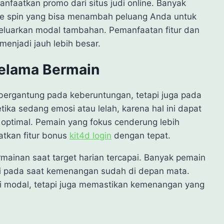
nfaatkan promo dari situs judi online. Banyak
ee spin yang bisa menambah peluang Anda untuk
luarkan modal tambahan. Pemanfaatan fitur dan
enjadi jauh lebih besar.
Selama Bermain
bergantung pada keberuntungan, tetapi juga pada
tika sedang emosi atau lelah, karena hal ini dapat
optimal. Pemain yang fokus cenderung lebih
tkan fitur bonus
kit4d login
dengan tepat.
rmainan saat target harian tercapai. Banyak pemain
ti pada saat kemenangan sudah di depan mata.
gi modal, tetapi juga memastikan kemenangan yang