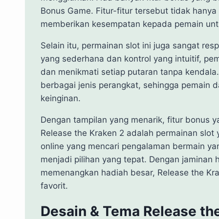
Bonus Game. Fitur-fitur tersebut tidak hany
memberikan kesempatan kepada pemain unt
Selain itu, permainan slot ini juga sangat r
yang sederhana dan kontrol yang intuitif,
dan menikmati setiap putaran tanpa kendala. 
berbagai jenis perangkat, sehingga pemain 
keinginan.
Dengan tampilan yang menarik, fitur bonus
Release the Kraken 2 adalah permainan slot y
online yang mencari pengalaman bermain yan
menjadi pilihan yang tepat. Dengan jaminan 
memenangkan hadiah besar, Release the Krak
favorit.
Desain & Tema Release th