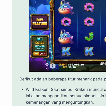
Berikut adalah beberapa fitur menarik pada 
Wild Kraken: Saat simbol Kraken muncul d
Ini akan menggantikan semua simbol lain
kemenangan yang menguntungkan.