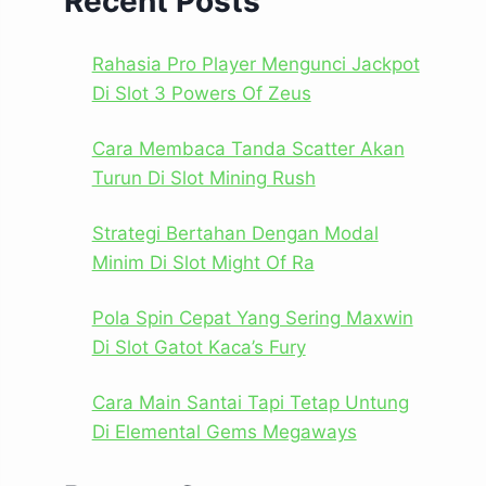
Recent Posts
Rahasia Pro Player Mengunci Jackpot
Di Slot 3 Powers Of Zeus
Cara Membaca Tanda Scatter Akan
Turun Di Slot Mining Rush
Strategi Bertahan Dengan Modal
Minim Di Slot Might Of Ra
Pola Spin Cepat Yang Sering Maxwin
Di Slot Gatot Kaca’s Fury
Cara Main Santai Tapi Tetap Untung
Di Elemental Gems Megaways