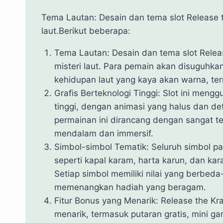
Tema Lautan: Desain dan tema slot Release th
laut.Berikut beberapa:
Tema Lautan: Desain dan tema slot Releas
misteri laut. Para pemain akan disuguhk
kehidupan laut yang kaya akan warna, term
Grafis Berteknologi Tinggi: Slot ini men
tinggi, dengan animasi yang halus dan de
permainan ini dirancang dengan sangat t
mendalam dan immersif.
Simbol-simbol Tematik: Seluruh simbol pad
seperti kapal karam, harta karun, dan kar
Setiap simbol memiliki nilai yang berbe
memenangkan hadiah yang beragam.
Fitur Bonus yang Menarik: Release the Kr
menarik, termasuk putaran gratis, mini gam