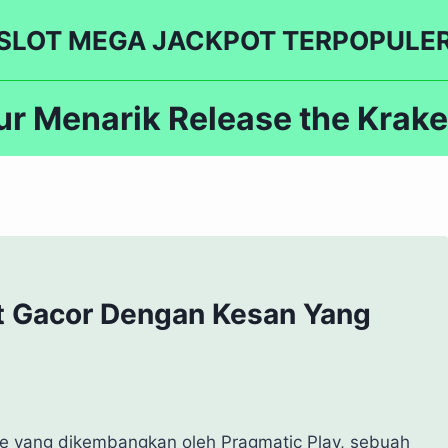
SLOT MEGA JACKPOT TERPOPULE
tur Menarik Release the Krake
ot Gacor Dengan Kesan Yang
ne yang dikembangkan oleh Pragmatic Play, sebuah