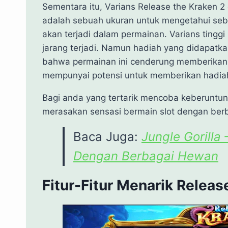
Sementara itu, Varians Release the Kraken 2 d
adalah sebuah ukuran untuk mengetahui se
akan terjadi dalam permainan. Varians ting
jarang terjadi. Namun hadiah yang didapatkan
bahwa permainan ini cenderung memberika
mempunyai potensi untuk memberikan hadiah
Bagi anda yang tertarik mencoba keberuntu
merasakan sensasi bermain slot dengan be
Baca Juga:
Jungle Gorilla
Dengan Berbagai Hewan
Fitur-Fitur Menarik Releas