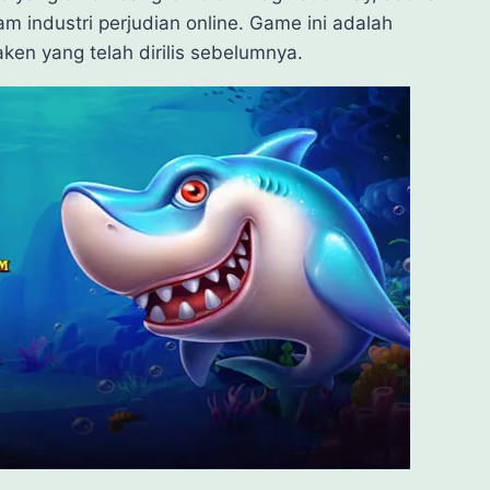
 industri perjudian online. Game ini adalah
aken yang telah dirilis sebelumnya.