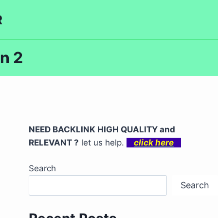
R
n 2
NEED BACKLINK HIGH QUALITY and
RELEVANT ?
let us help.
click here
Search
Search