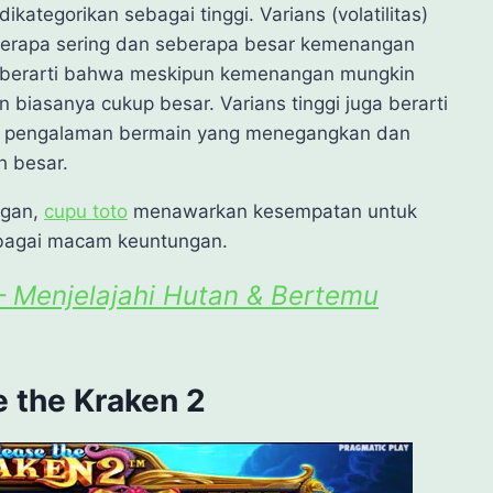
ikategorikan sebagai tinggi. Varians (volatilitas)
berapa sering dan seberapa besar kemenangan
gi berarti bahwa meskipun kemenangan mungkin
 biasanya cukup besar. Varians tinggi juga berarti
n pengalaman bermain yang menegangkan dan
 besar.
ngan,
cupu toto
menawarkan kesempatan untuk
rbagai macam keuntungan.
 – Menjelajahi Hutan & Bertemu
e the Kraken 2