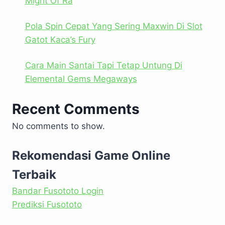
Might Of Ra
Pola Spin Cepat Yang Sering Maxwin Di Slot
Gatot Kaca’s Fury
Cara Main Santai Tapi Tetap Untung Di
Elemental Gems Megaways
Recent Comments
No comments to show.
Rekomendasi Game Online
Terbaik
Bandar Fusototo Login
Prediksi Fusototo