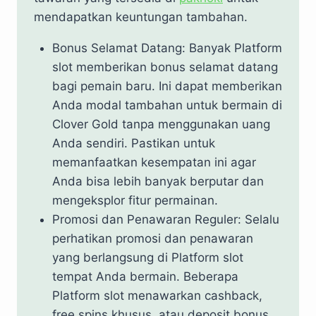
mendapatkan keuntungan tambahan.
Bonus Selamat Datang: Banyak Platform
slot memberikan bonus selamat datang
bagi pemain baru. Ini dapat memberikan
Anda modal tambahan untuk bermain di
Clover Gold tanpa menggunakan uang
Anda sendiri. Pastikan untuk
memanfaatkan kesempatan ini agar
Anda bisa lebih banyak berputar dan
mengeksplor fitur permainan.
Promosi dan Penawaran Reguler: Selalu
perhatikan promosi dan penawaran
yang berlangsung di Platform slot
tempat Anda bermain. Beberapa
Platform slot menawarkan cashback,
free spins khusus, atau deposit bonus