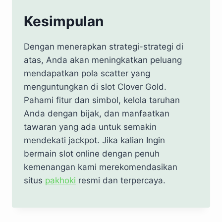
Kesimpulan
​Dengan menerapkan strategi-strategi di
atas, Anda akan meningkatkan peluang
mendapatkan pola scatter yang
menguntungkan di slot Clover Gold.​
Pahami fitur dan simbol, kelola taruhan
Anda dengan bijak, dan manfaatkan
tawaran yang ada untuk semakin
mendekati jackpot. Jika kalian Ingin
bermain slot online dengan penuh
kemenangan kami merekomendasikan
situs
pakhoki
resmi dan terpercaya.