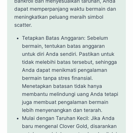
bankroll dan menyesuaikan taruhan, Anda
dapat memperpanjang waktu bermain dan
meningkatkan peluang meraih simbol
scatter.
Tetapkan Batas Anggaran: Sebelum
bermain, tentukan batas anggaran
untuk diri Anda sendiri. Pastikan untuk
tidak melebihi batas tersebut, sehingga
Anda dapat menikmati pengalaman
bermain tanpa stres finansial.
Menetapkan batasan tidak hanya
membantu melindungi uang Anda tetapi
juga membuat pengalaman bermain
lebih menyenangkan dan terarah.
Mulai dengan Taruhan Kecil: Jika Anda
baru mengenal Clover Gold, disarankan