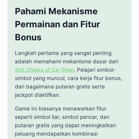
Pahami Mekanisme
Permainan dan Fitur
Bonus
Langkah pertama yang sangat penting
adalah memahami mekanisme dasar dari
Slot Chests of Cai Shen
. Pelajari simbol-
simbol yang muncul, cara kerja fitur bonus,
dan bagaimana putaran gratis serta
jackpot diaktifkan.
Game ini biasanya menawarkan fitur
seperti simbol liar, simbol pencar, dan
putaran gratis yang dapat meningkatkan
peluang mendapatkan kombinasi