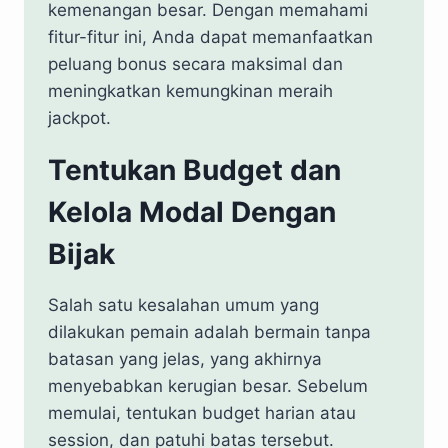
kemenangan besar. Dengan memahami
fitur-fitur ini, Anda dapat memanfaatkan
peluang bonus secara maksimal dan
meningkatkan kemungkinan meraih
jackpot.
Tentukan Budget dan
Kelola Modal Dengan
Bijak
Salah satu kesalahan umum yang
dilakukan pemain adalah bermain tanpa
batasan yang jelas, yang akhirnya
menyebabkan kerugian besar. Sebelum
memulai, tentukan budget harian atau
session, dan patuhi batas tersebut.