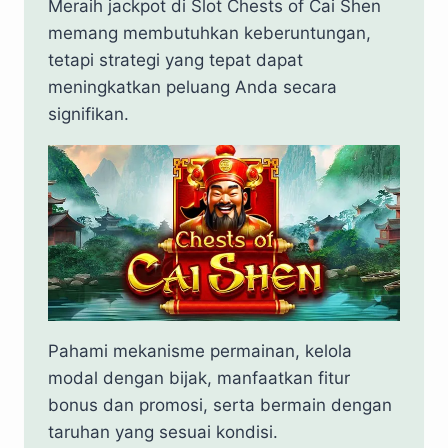
Meraih jackpot di Slot Chests of Cai Shen
memang membutuhkan keberuntungan,
tetapi strategi yang tepat dapat
meningkatkan peluang Anda secara
signifikan.
Pahami mekanisme permainan, kelola
modal dengan bijak, manfaatkan fitur
bonus dan promosi, serta bermain dengan
taruhan yang sesuai kondisi.