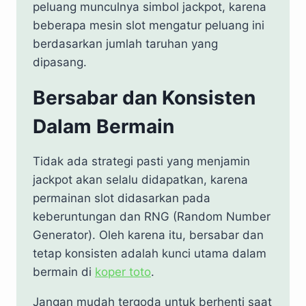
peluang munculnya simbol jackpot, karena
beberapa mesin slot mengatur peluang ini
berdasarkan jumlah taruhan yang
dipasang.
Bersabar dan Konsisten
Dalam Bermain
Tidak ada strategi pasti yang menjamin
jackpot akan selalu didapatkan, karena
permainan slot didasarkan pada
keberuntungan dan RNG (Random Number
Generator). Oleh karena itu, bersabar dan
tetap konsisten adalah kunci utama dalam
bermain di
koper toto
.
Jangan mudah tergoda untuk berhenti saat