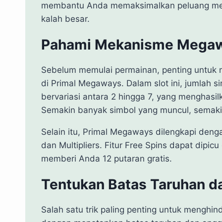
membantu Anda memaksimalkan peluang mena
kalah besar.
Pahami Mekanisme Megawa
Sebelum memulai permainan, penting untu
di Primal Megaways. Dalam slot ini, jumlah s
bervariasi antara 2 hingga 7, yang menghasi
Semakin banyak simbol yang muncul, semak
Selain itu, Primal Megaways dilengkapi deng
dan Multipliers. Fitur Free Spins dapat dipi
memberi Anda 12 putaran gratis.
Tentukan Batas Taruhan 
Salah satu trik paling penting untuk menghi