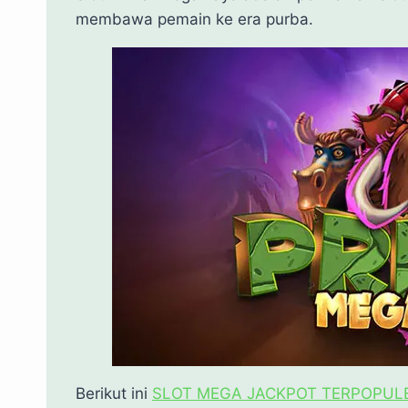
membawa pemain ke era purba.
Berikut ini
SLOT MEGA JACKPOT TERPOPUL