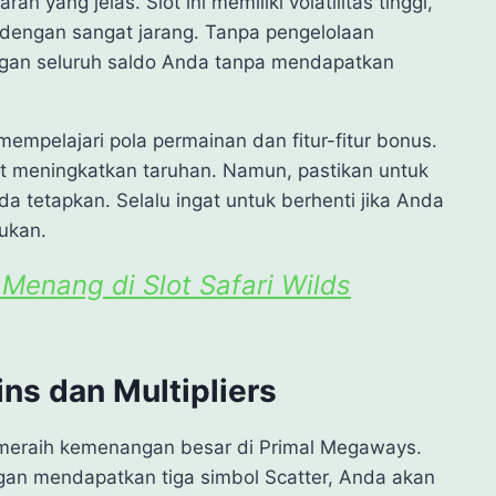
yang jelas. Slot ini memiliki volatilitas tinggi,
dengan sangat jarang. Tanpa pengelolaan
ngan seluruh saldo Anda tanpa mendapatkan
empelajari pola permainan dan fitur-fitur bonus.
t meningkatkan taruhan. Namun, pastikan untuk
 tetapkan. Selalu ingat untuk berhenti jika Anda
tukan.
Menang di Slot Safari Wilds
ns dan Multipliers
 meraih kemenangan besar di Primal Megaways.
gan mendapatkan tiga simbol Scatter, Anda akan