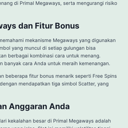
ng di Primal Megaways, serta mengurangi risiko
ys dan Fitur Bonus
k memahami mekanisme Megaways yang digunakan
imbol yang muncul di setiap gulungan bisa
lkan berbagai kombinasi cara untuk menang.
in banyak cara Anda untuk meraih kemenangan.
an beberapa fitur bonus menarik seperti Free Spins
cu dengan mendapatkan tiga simbol Scatter, yang
dan Anggaran Anda
ndari kekalahan besar di Primal Megaways adalah