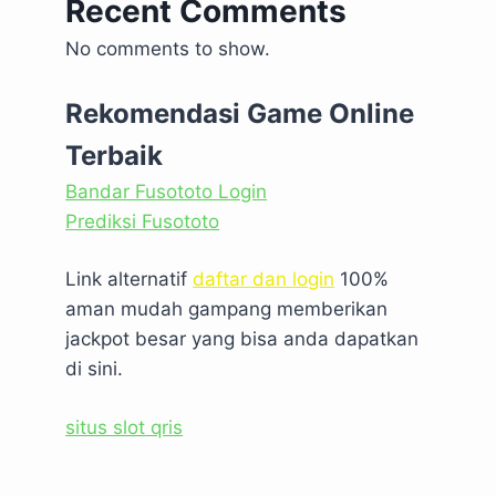
Recent Comments
No comments to show.
Rekomendasi Game Online
Terbaik
Bandar Fusototo Login
Prediksi Fusototo
Link alternatif
daftar dan login
100%
aman mudah gampang memberikan
jackpot besar yang bisa anda dapatkan
di sini.
situs slot qris