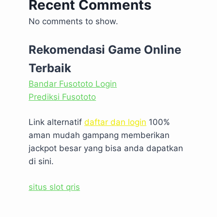
Recent Comments
No comments to show.
Rekomendasi Game Online
Terbaik
Bandar Fusototo Login
Prediksi Fusototo
Link alternatif
daftar dan login
100%
aman mudah gampang memberikan
jackpot besar yang bisa anda dapatkan
di sini.
situs slot qris