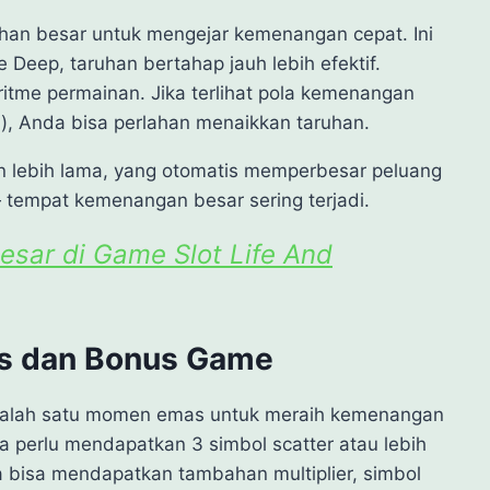
an besar untuk mengejar kemenangan cepat. Ini
e Deep, taruhan bertahap jauh lebih efektif.
ritme permainan. Jika terlihat pola kemenangan
l), Anda bisa perlahan menaikkan taruhan.
n lebih lama, yang otomatis memperbesar peluang
— tempat kemenangan besar sering terjadi.
esar di Game Slot Life And
ins dan Bonus Game
ah salah satu momen emas untuk meraih kemenangan
 perlu mendapatkan 3 simbol scatter atau lebih
nda bisa mendapatkan tambahan multiplier, simbol