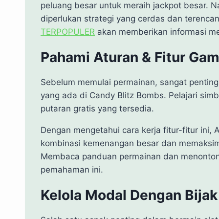
peluang besar untuk meraih jackpot besar. N
diperlukan strategi yang cerdas dan terenca
TERPOPULER
akan memberikan informasi men
Pahami Aturan & Fitur Ga
Sebelum memulai permainan, sangat penting u
yang ada di Candy Blitz Bombs. Pelajari sim
putaran gratis yang tersedia.
Dengan mengetahui cara kerja fitur-fitur in
kombinasi kemenangan besar dan memaksimalk
Membaca panduan permainan dan menonton 
pemahaman ini.
Kelola Modal Dengan Bijak