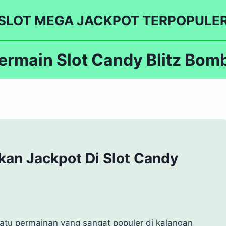
SLOT MEGA JACKPOT TERPOPULE
ermain Slot Candy Blitz Bom
kan Jackpot Di Slot Candy
satu permainan yang sangat populer di kalangan