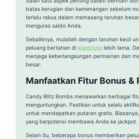
Salah satu aspek penting dalam bermain slo
batas kerugian dan kemenangan sebelum mula
terlalu rakus dalam memasang taruhan besar
menguras saldo Anda.
Sebaliknya, mulailah dengan taruhan kecil
peluang bertahan di
kopertoto
lebih lama. D
menjaga keberlangsungan permainan dan me
besar.
Manfaatkan Fitur Bonus & 
Candy Blitz Bombs menawarkan berbagai fitu
menguntungkan. Pastikan untuk selalu aktifka
untuk mendapatkan putaran gratis. Biasanya, 
yang berpotensi membawa Anda ke jackpot.
Selain itu, beberapa bonus memberikan pe