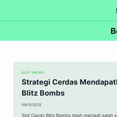
Skip
to
content
B
SLOT ONLINE
Strategi Cerdas Mendapat
Blitz Bombs
09/10/2025
Slot Candy Blitz Bombs telah menjadi salah 