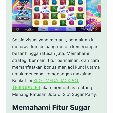
Selain visual yang menarik, permainan ini
menawarkan peluang meraih kemenangan
besar hingga ratusan juta. Memahami
strategi bermain, fitur permainan, dan cara
memanfaatkan bonus menjadi kunci utama
untuk mencapai kemenangan maksimal.
Berikut ini
SLOT MEGA JACKPOT
TERPOPULER
akan membahas tentang
Menang Ratusan Juta di Slot Sugar Party.
Memahami Fitur Sugar