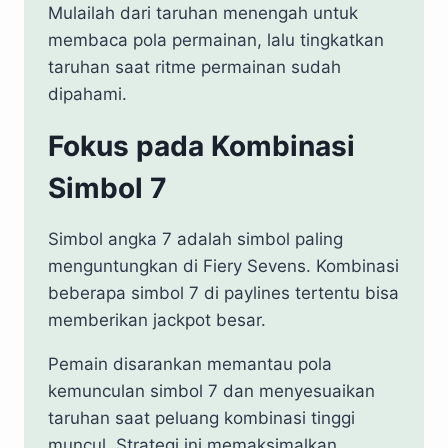
Mulailah dari taruhan menengah untuk
membaca pola permainan, lalu tingkatkan
taruhan saat ritme permainan sudah
dipahami.
Fokus pada Kombinasi
Simbol 7
Simbol angka 7 adalah simbol paling
menguntungkan di Fiery Sevens. Kombinasi
beberapa simbol 7 di paylines tertentu bisa
memberikan jackpot besar.
Pemain disarankan memantau pola
kemunculan simbol 7 dan menyesuaikan
taruhan saat peluang kombinasi tinggi
muncul. Strategi ini memaksimalkan