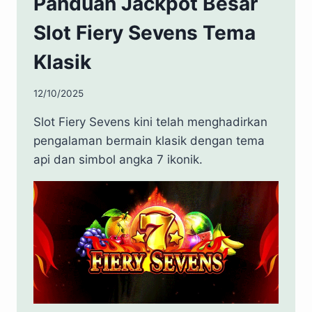
Panduan Jackpot Besar
Slot Fiery Sevens Tema
Klasik
12/10/2025
Slot Fiery Sevens kini telah menghadirkan
pengalaman bermain klasik dengan tema
api dan simbol angka 7 ikonik.