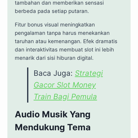
tambahan dan memberikan sensasi
berbeda pada setiap putaran.
Fitur bonus visual meningkatkan
pengalaman tanpa harus menekankan
taruhan atau kemenangan. Efek dramatis
dan interaktivitas membuat slot ini lebih
menarik dari sisi hiburan digital.
Baca Juga:
Strategi
Gacor Slot Money
Train Bagi Pemula
Audio Musik Yang
Mendukung Tema