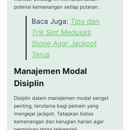
potensi kemenangan setiap putaran.
Baca Juga:
Tips dan
Trik Slot Medusa’s
Stone Agar Jackpot
Terus
Manajemen Modal
Disiplin
Disiplin dalam manajemen modal sangat
penting, terutama bagi pemain yang
mengejar jackpot. Tetapkan batas
kemenangan dan kerugian harian agar
permainan tetap terkendali.