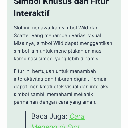
Simbol Khusus dan Fitur
Interaktif
Slot ini menawarkan simbol Wild dan
Scatter yang menambah variasi visual.
Misalnya, simbol Wild dapat menggantikan
simbol lain untuk menciptakan animasi
kombinasi simbol yang lebih dinamis.
Fitur ini bertujuan untuk menambah
interaktivitas dan hiburan digital. Pemain
dapat menikmati efek visual dan interaksi
simbol sambil memahami mekanik
permainan dengan cara yang aman.
Baca Juga:
Cara
Menang di Slot