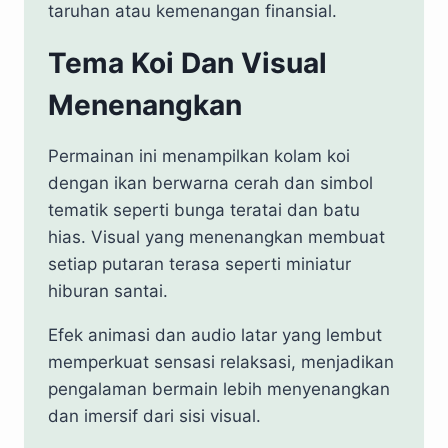
taruhan atau kemenangan finansial.
Tema Koi Dan Visual
Menenangkan
Permainan ini menampilkan kolam koi
dengan ikan berwarna cerah dan simbol
tematik seperti bunga teratai dan batu
hias. Visual yang menenangkan membuat
setiap putaran terasa seperti miniatur
hiburan santai.
Efek animasi dan audio latar yang lembut
memperkuat sensasi relaksasi, menjadikan
pengalaman bermain lebih menyenangkan
dan imersif dari sisi visual.