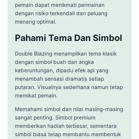
pemain dapat menikmati permainan
dengan risiko terkendali dan peluang
menang optimal.
Pahami Tema Dan Simbol
Double Blazing menampilkan tema klasik
dengan simbol buah dan angka
keberuntungan, dipadu efek api yang
menambah sensasi dramatis setiap
putaran. Visualnya sederhana namun tetap
memikat pemain.
Memahami simbol dan nilai masing-masing
sangat penting. Simbol premium
memberikan hadiah terbesar, sementara
simbol biasa tetap membantu membentuk