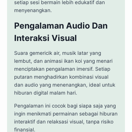
setiap sesi bermain lebih edukatif dan
menyenangkan.
Pengalaman Audio Dan
Interaksi Visual
Suara gemericik air, musik latar yang
lembut, dan animasi ikan koi yang menari
menciptakan pengalaman imersif. Setiap
putaran menghadirkan kombinasi visual
dan audio yang menenangkan, ideal untuk
hiburan digital malam hari.
Pengalaman ini cocok bagi siapa saja yang
ingin menikmati permainan sebagai hiburan
interaktif dan relaksasi visual, tanpa risiko
finansial.