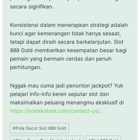
secara signifikan.
Konsistensi dalam menerapkan strategi adalah
kunci agar kemenangan tidak hanya sesaat,
tetapi dapat diraih secara berkelanjutan. Slot
888 Gold memberikan kesempatan besar bagi
pemain yang bermain cerdas dan penuh
perhitungan.
Nggak mau cuma jadi penonton jackpot? Yuk
pelajari info-info keren seputar slot dan
maksimalkan peluang menangmu eksklusif di
https://kretekstore.com/contact-us/
.
Post
#
Pola Gacor Slot 888 Gold
Tags: