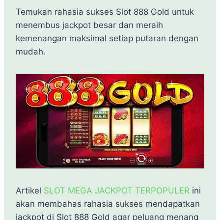
h
a
e
e
k
i
a
c
s
l
y
n
Temukan rahasia sukses Slot 888 Gold untuk
t
e
s
e
p
e
menembus jackpot besar dan meraih
s
b
e
g
e
kemenangan maksimal setiap putaran dengan
A
o
n
r
mudah.
p
o
g
a
p
k
e
m
r
Artikel
SLOT MEGA JACKPOT TERPOPULER
ini
akan membahas rahasia sukses mendapatkan
jackpot di Slot 888 Gold agar peluang menang