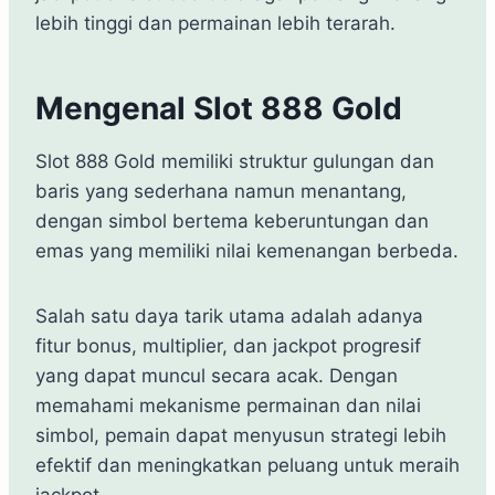
lebih tinggi dan permainan lebih terarah.
Mengenal Slot 888 Gold
Slot 888 Gold memiliki struktur gulungan dan
baris yang sederhana namun menantang,
dengan simbol bertema keberuntungan dan
emas yang memiliki nilai kemenangan berbeda.
Salah satu daya tarik utama adalah adanya
fitur bonus, multiplier, dan jackpot progresif
yang dapat muncul secara acak. Dengan
memahami mekanisme permainan dan nilai
simbol, pemain dapat menyusun strategi lebih
efektif dan meningkatkan peluang untuk meraih