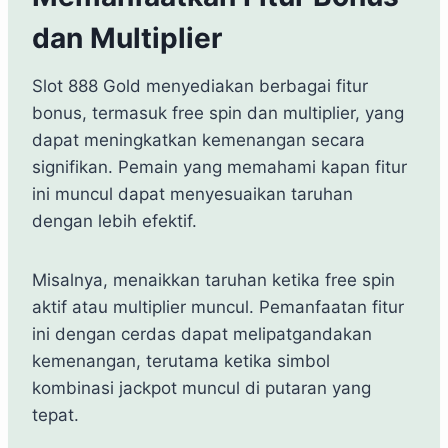
dan Multiplier
Slot 888 Gold menyediakan berbagai fitur
bonus, termasuk free spin dan multiplier, yang
dapat meningkatkan kemenangan secara
signifikan. Pemain yang memahami kapan fitur
ini muncul dapat menyesuaikan taruhan
dengan lebih efektif.
Misalnya, menaikkan taruhan ketika free spin
aktif atau multiplier muncul. Pemanfaatan fitur
ini dengan cerdas dapat melipatgandakan
kemenangan, terutama ketika simbol
kombinasi jackpot muncul di putaran yang
tepat.