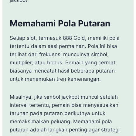
jackpot.
Memahami Pola Putaran
Setiap slot, termasuk 888 Gold, memiliki pola
tertentu dalam sesi permainan. Pola ini bisa
terlihat dari frekuensi munculnya simbol,
multiplier, atau bonus. Pemain yang cermat
biasanya mencatat hasil beberapa putaran
untuk menemukan tren kemenangan.
Misalnya, jika simbol jackpot muncul setelah
interval tertentu, pemain bisa menyesuaikan
taruhan pada putaran berikutnya untuk
memaksimalkan peluang. Memahami pola
putaran adalah langkah penting agar strategi