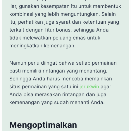
liar, gunakan kesempatan itu untuk membentuk
kombinasi yang lebih menguntungkan. Selain
itu, perhatikan juga syarat dan ketentuan yang
terkait dengan fitur bonus, sehingga Anda
tidak melewatkan peluang emas untuk
meningkatkan kemenangan.
Namun perlu diingat bahwa setiap permainan
pasti memiliki rintangan yang menantang.
Sehingga Anda harus mencoba memainkan
situs permainan yang satu ini
jerukwin
agar
Anda bisa merasakan rintangan dan juga
kemenangan yang sudah menanti Anda.
Mengoptimalkan