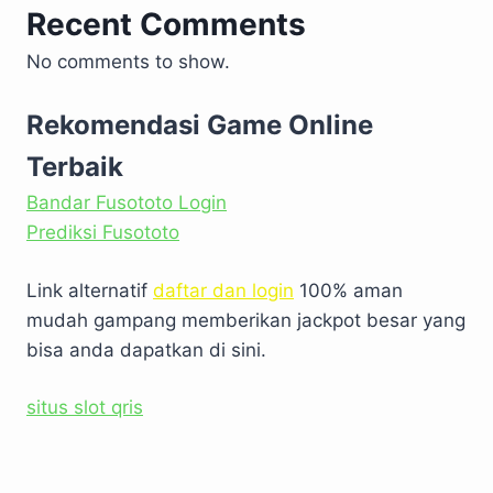
Recent Comments
No comments to show.
Rekomendasi Game Online
Terbaik
Bandar Fusototo Login
Prediksi Fusototo
Link alternatif
daftar dan login
100% aman
mudah gampang memberikan jackpot besar yang
bisa anda dapatkan di sini.
situs slot qris