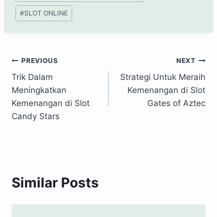
#
SLOT ONLINE
Post
PREVIOUS
NEXT
Trik Dalam
Strategi Untuk Meraih
navigation
Meningkatkan
Kemenangan di Slot
Kemenangan di Slot
Gates of Aztec
Candy Stars
Similar Posts