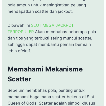
pola ampuh untuk meningkatkan peluang
mendapatkan scatter dan jackpot.
Dibawah ini
SLOT MEGA JACKPOT
TERPOPULER
Akan membahas beberapa pola
dan tips yang terbukti sering muncul scatter,
sehingga dapat membantu pemain bermain
lebih efektif.
Memahami Mekanisme
Scatter
Sebelum membahas pola, penting untuk
memahami bagaimana scatter bekerja di Slot
Queen of Gods. Scatter adalah simbol khusus