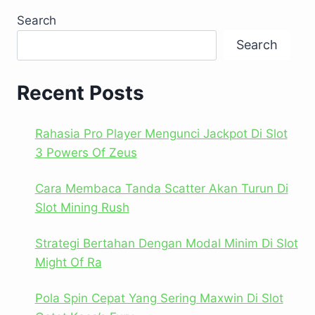
Search
Search
Recent Posts
Rahasia Pro Player Mengunci Jackpot Di Slot
3 Powers Of Zeus
Cara Membaca Tanda Scatter Akan Turun Di
Slot Mining Rush
Strategi Bertahan Dengan Modal Minim Di Slot
Might Of Ra
Pola Spin Cepat Yang Sering Maxwin Di Slot