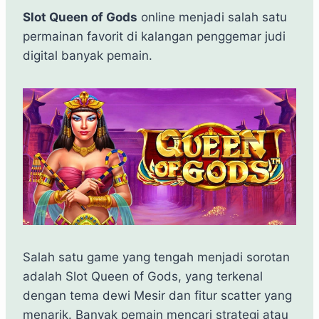
h
a
e
e
k
i
a
c
s
l
y
n
Slot Queen of Gods
online menjadi salah satu
t
e
s
e
p
e
permainan favorit di kalangan penggemar judi
s
b
e
g
e
digital banyak pemain.
A
o
n
r
p
o
g
a
p
k
e
m
r
Salah satu game yang tengah menjadi sorotan
adalah Slot Queen of Gods, yang terkenal
dengan tema dewi Mesir dan fitur scatter yang
menarik. Banyak pemain mencari strategi atau