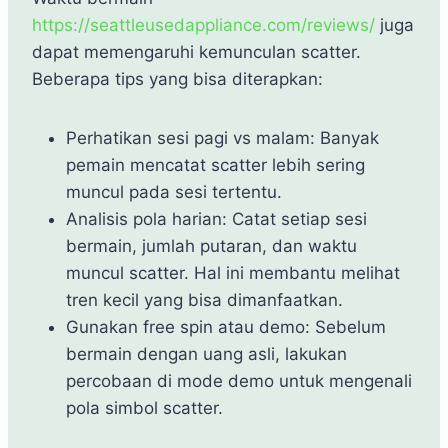
https://seattleusedappliance.com/reviews/
juga
dapat memengaruhi kemunculan scatter.
Beberapa tips yang bisa diterapkan:
Perhatikan sesi pagi vs malam: Banyak
pemain mencatat scatter lebih sering
muncul pada sesi tertentu.
Analisis pola harian: Catat setiap sesi
bermain, jumlah putaran, dan waktu
muncul scatter. Hal ini membantu melihat
tren kecil yang bisa dimanfaatkan.
Gunakan free spin atau demo: Sebelum
bermain dengan uang asli, lakukan
percobaan di mode demo untuk mengenali
pola simbol scatter.