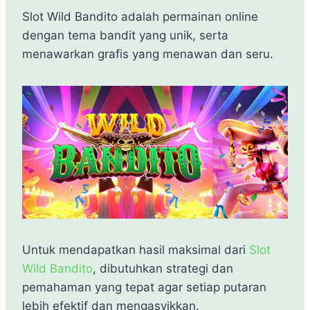
h
a
e
e
k
i
a
c
s
l
y
n
Slot Wild Bandito adalah permainan online
t
e
s
e
p
e
dengan tema bandit yang unik, serta
s
b
e
g
e
menawarkan grafis yang menawan dan seru.
A
o
n
r
p
o
g
a
p
k
e
m
r
Untuk mendapatkan hasil maksimal dari
Slot
Wild Bandito
, dibutuhkan strategi dan
pemahaman yang tepat agar setiap putaran
lebih efektif dan mengasyikkan.