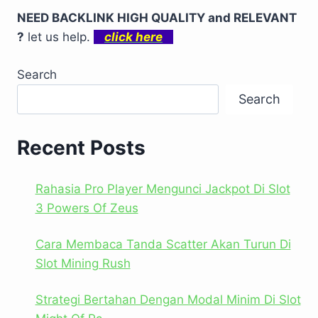
NEED BACKLINK HIGH QUALITY and RELEVANT
?
let us help.
click here
Search
Search
Recent Posts
Rahasia Pro Player Mengunci Jackpot Di Slot
3 Powers Of Zeus
Cara Membaca Tanda Scatter Akan Turun Di
Slot Mining Rush
Strategi Bertahan Dengan Modal Minim Di Slot