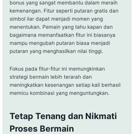
bonus yang sangat membantu dalam meraih
kemenangan. Fitur seperti putaran gratis dan
simbol liar dapat menjadi momen yang
menentukan. Pemain yang tahu kapan dan
bagaimana memanfaatkan fitur ini biasanya
mampu mengubah putaran biasa menjadi
putaran yang menghasilkan nilai tinggi.
Fokus pada fitur-fitur ini memungkinkan
strategi bermain lebih terarah dan
meningkatkan kesenangan setiap kali berhasil
memicu kombinasi yang menguntungkan.
Tetap Tenang dan Nikmati
Proses Bermain