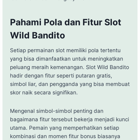
Pahami Pola dan Fitur Slot
Wild Bandito
Setiap permainan slot memiliki pola tertentu
yang bisa dimanfaatkan untuk meningkatkan
peluang meraih kemenangan. Slot Wild Bandito
hadir dengan fitur seperti putaran gratis,
simbol liar, dan pengganda yang bisa membuat
skor naik secara signifikan.
Mengenal simbol-simbol penting dan
bagaimana fitur tersebut bekerja menjadi kunci
utama. Pemain yang memperhatikan setiap
kombinasi dan momen fitur bonus biasanya